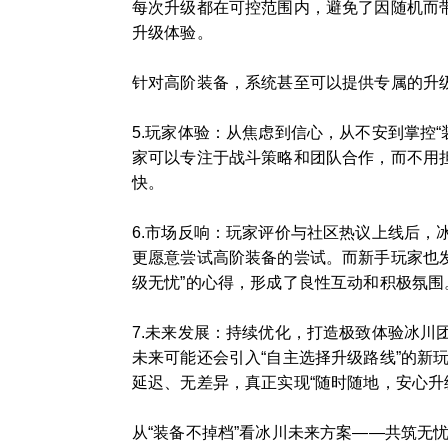
每次升级都在可控范围内，避免了因随机而
升级体验。
针对高阶装备，系统甚至可以提供专属的升
5.玩家体验：从焦虑到信心，从不安到掌控
家可以专注于战斗策略和团队合作，而不用
快。
6.市场反响：玩家评价与社区热议上线后，
更愿意尝试高阶装备的尝试。而新手玩家也
级无忧”的心得，形成了良性互动和积极氛围
7.未来发展：持续优化，打造极致体验冰川
未来可能还会引入“自主选择升级路线”的
延迟、无差异，真正实现“随时随地，安心升
从“装备不掉档”看冰川未来方案——共筑无