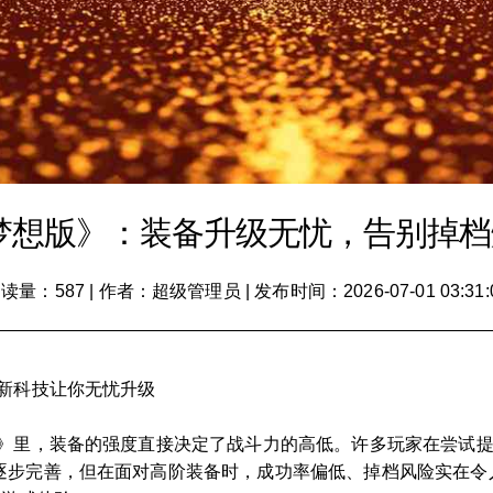
梦想版》：装备升级无忧，告别掉
读量：587
|
作者：超级管理员
|
发布时间：2026-07-01 03:31:
新科技让你无忧升级
版》里，装备的强度直接决定了战斗力的高低。许多玩家在尝试
逐步完善，但在面对高阶装备时，成功率偏低、掉档风险实在令