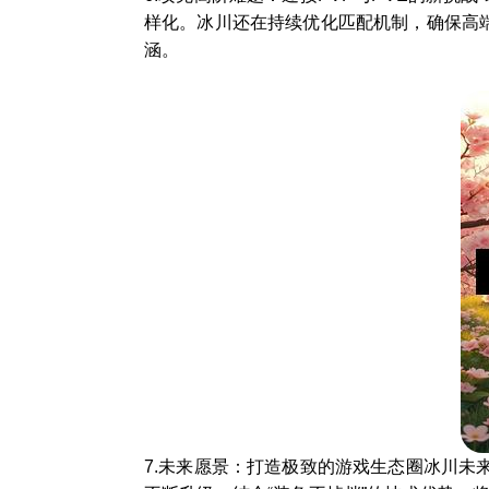
样化。冰川还在持续优化匹配机制，确保高
涵。
7.未来愿景：打造极致的游戏生态圈冰川未