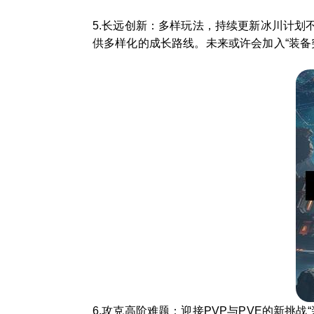
5.长远创新：多样玩法，持续更新冰川计划
供多样化的成长路线。未来或许会加入“装备
6.攻克高阶难题：迎接PVP与PVE的新挑