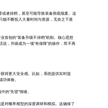
零或者掉档，甚至可能导致装备彻底报废。这
只能不断投入大量时间与资源，无奈之下甚
业首创的“装备升级不掉档”机制。核心思想
说，升级成为一项“有保障”的操作，而不再
中获得更大安全感。比如，系统提供实时提
成功体验。
中的“失望”情绪。
础是对概率模型的深度调研和模拟。这确保了