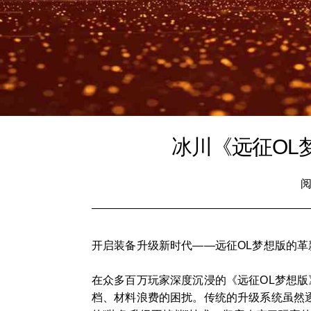
冰川《远征OL
阅
开启装备升级新时代——远征OL梦想版的革
在众多百万玩家深度沉浸的《远征OL梦想
档、材料浪费的困扰。传统的升级系统虽然