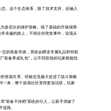
生态。这个生态体系，除了技术支持，还融入
化为多层次的保护策略。除了基础的升级保障
在追求卓越的路上，不惧任何突发事件，实现从
一定的装备等级，系统会赠送专属礼品和特权
“装备养成礼包”，让不同阶段的玩家都能找
中的资源共享、经验交流极大促进了战斗策略
样一来，整个游戏社区变得更加活跃，玩家
而“装备不掉档”系统的引入，让新手突破了
平道路。