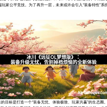
端玩家公平竞技。为了再升一层，未来或许会引入“装备特性”系
来的目标是打造一个“装备无忧、体验极致、玩家共赢”的生态圈