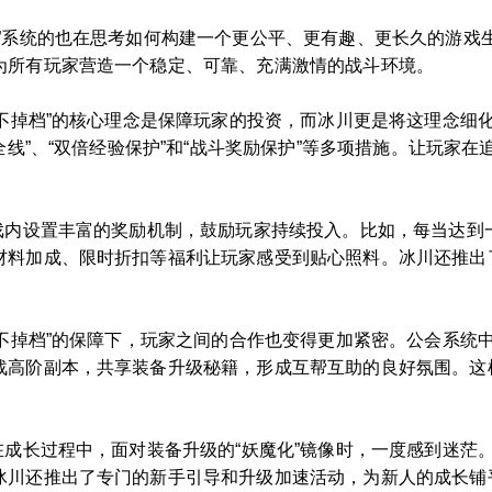
档”系统的也在思考如何构建一个更公平、更有趣、更长久的游戏
为所有玩家营造一个稳定、可靠、充满激情的战斗环境。
备不掉档”的核心理念是保障玩家的投资，而冰川更是将这理念细
全线”、“双倍经验保护”和“战斗奖励保护”等多项措施。让玩家
游戏内设置丰富的奖励机制，鼓励玩家持续投入。比如，每当达到
材料加成、限时折扣等福利让玩家感受到贴心照料。冰川还推出了
备不掉档”的保障下，玩家之间的合作也变得更加紧密。公会系统
战高阶副本，共享装备升级秘籍，形成互帮互助的良好氛围。这
在成长过程中，面对装备升级的“妖魔化”镜像时，一度感到迷茫。
冰川还推出了专门的新手引导和升级加速活动，为新人的成长铺