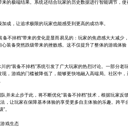
带来的极端结果。系统还结合玩家的历史数据进行智能调节，使
级加成，让追求极限的玩家也能感受到更高的成功率。
“装备不掉档”带来的变化是显而易见的：玩家的焦虑感大大减少
担心装备突然跌级带来的挫败感。这不仅提升了整体的游戏体验
冰川的“装备不掉档”系统引发了广大玩家的热烈讨论。一部分老
发现，游戏的门槛被降低了，能够更快地融入高端局。社区中，
。
团队并未止步于此，将不断优化“装备不掉档”技术，根据玩家反
新玩法，让玩家在保障基本体验的享受更多自主体验的乐趣。跨平
级”。
忧游戏生态